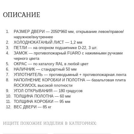
ОПИСАНИЕ
РАЗМЕР ДВЕРИ
—
2050*960 мм, открывание левое/правое/
наружное/внутреннее
ХОЛОДНОКАТАНЫЙ ЛИСТ
—
1,2 мм
ПЕТЛИ
—
на опорном подшипнике D-22, 3 шт.
ЗАМОК
—
противопожарный FUARO с нажимными ручками
черного цвета
ОКРАС
—
по каталогу RAL в любой цвет​​​​​​​
НАЛИЧНИК
—
стандартный 50 мм
УПЛОТНИТЕЛЬ
—
противодымный + противопожарная лента
НАПОЛНЕНИЕ КОРОБКИ И ПОЛОТНА
—
базальтовая плита
ROCKWOOL высокой плотности
УГОЛ ОТКРЫВАНИЯ
—
180 градусов
ТОЛЩИНА ПОЛОТНА
—
60 мм
ТОЛЩИНА КОРОБКИ
—
95 мм
ВЕС ДВЕРИ
—
85 кг
ИЩИТЕ ПОХОЖИЕ ИЗДЕЛИЯ В КАТЕГОРИЯХ: