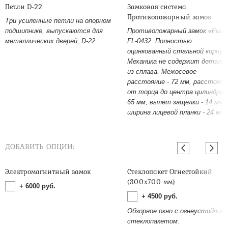
Петли D-22
Замковая система
Противопожарный замок
Три усиленные петли на опорном
подшипнике, выпускаются для
Противопожарный замок «Fuar
металлических дверей, D-22.
FL-0432. Полностью
оцинкованный стальной корпус
Механика не содержит детале
из сплава. Межосевое
расстояние - 72 мм, расстояни
от торца до центра цилиндра -
65 мм, вылет защелки - 14 мм,
ширина лицевой планки - 24 мм.
ДОБАВИТЬ ОПЦИИ:
Электромагнитный замок
Стеклопакет Огнестойкий
(300х700 мм)
+
6000
руб.
+
4500
руб.
Обзорное окно с огнеустойчив
стеклопакетом.