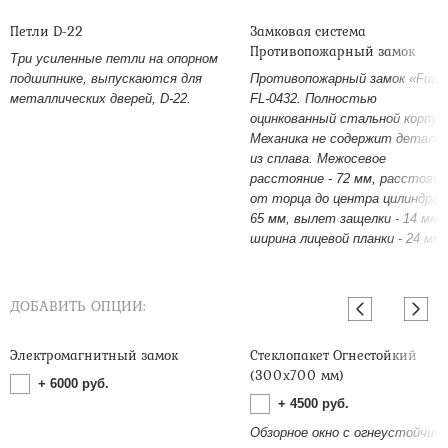
Петли D-22
Замковая система
Противопожарный замок
Три усиленные петли на опорном
подшипнике, выпускаются для
Противопожарный замок «Fuar
металлических дверей, D-22.
FL-0432. Полностью
оцинкованный стальной корпус
Механика не содержит детале
из сплава. Межосевое
расстояние - 72 мм, расстояни
от торца до центра цилиндра -
65 мм, вылет защелки - 14 мм,
ширина лицевой планки - 24 мм.
ДОБАВИТЬ ОПЦИИ:
Электромагнитный замок
Стеклопакет Огнестойкий
(300х700 мм)
+
6000
руб.
+
4500
руб.
Обзорное окно с огнеустойчив