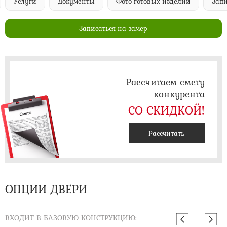
Услуги
Документы
Фото готовых изделий
Запи
Записаться на замер
Рассчитаем смету
конкурента
СО СКИДКОЙ!
Рассчитать
ОПЦИИ ДВЕРИ
ВХОДИТ В БАЗОВУЮ КОНСТРУКЦИЮ: