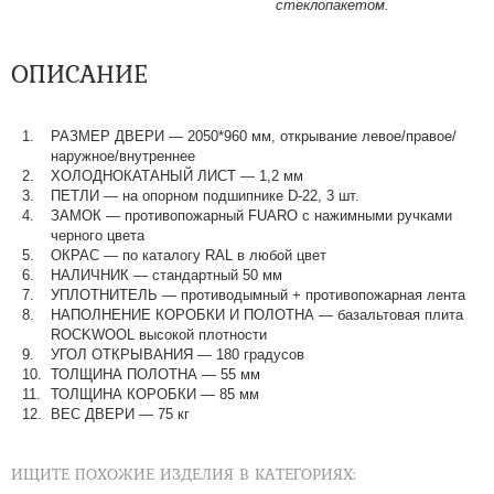
стеклопакетом.
ОПИСАНИЕ
РАЗМЕР ДВЕРИ
—
2050*960 мм, открывание левое/правое/
наружное/внутреннее
ХОЛОДНОКАТАНЫЙ ЛИСТ
—
1,2 мм
ПЕТЛИ
—
на опорном подшипнике D-22, 3 шт.
ЗАМОК
—
противопожарный FUARO с нажимными ручками
черного цвета
ОКРАС
—
по каталогу RAL в любой цвет​​​​​​​
НАЛИЧНИК
—
стандартный 50 мм
УПЛОТНИТЕЛЬ
—
противодымный + противопожарная лента
НАПОЛНЕНИЕ КОРОБКИ И ПОЛОТНА
—
базальтовая плита
ROCKWOOL высокой плотности
УГОЛ ОТКРЫВАНИЯ
—
180 градусов
ТОЛЩИНА ПОЛОТНА
—
55 мм
ТОЛЩИНА КОРОБКИ
—
85 мм
ВЕС ДВЕРИ
—
75 кг
ИЩИТЕ ПОХОЖИЕ ИЗДЕЛИЯ В КАТЕГОРИЯХ: