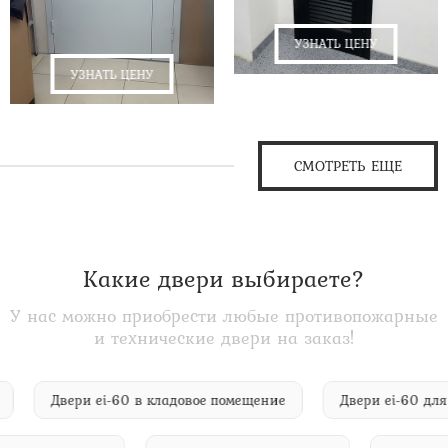
УЗНАТЬ ЦЕНУ
УЗНАТЬ ЦЕНУ
СМОТРЕТЬ ЕЩЕ
Какие двери выбираете?
У нас можно приобрести любые противопожарные
и технические двери на заказ!
ота
Двери ei-60 в кладовое помещение
Двери ei-60