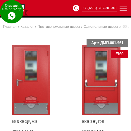
Ответим
+7 (495) 767-36-36
в WhatsApp:
Главная
/
Каталог
/
Противопожарные двери
/
Однопольные двери ei-60
/
Артикул:
ХХХ-xxx-
Арт: ДМП-001-961
EI60
вид снаружи
вид внутри