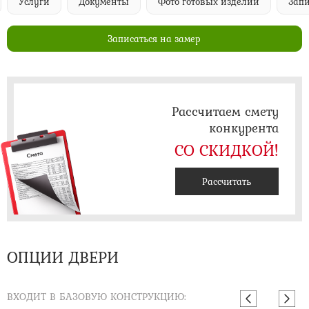
Услуги
Документы
Фото готовых изделий
Запи
Записаться на замер
Рассчитаем смету
конкурента
СО СКИДКОЙ!
Рассчитать
ОПЦИИ ДВЕРИ
ВХОДИТ В БАЗОВУЮ КОНСТРУКЦИЮ: