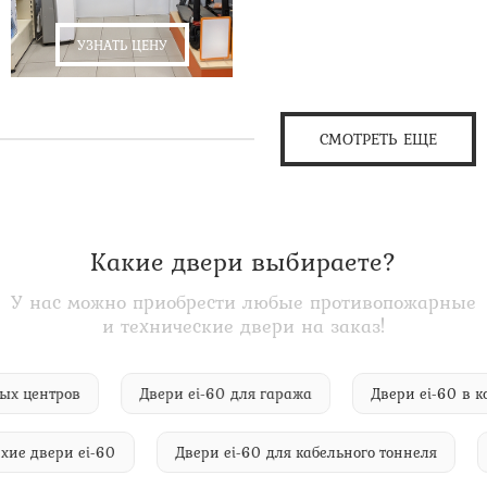
УЗНАТЬ ЦЕНУ
СМОТРЕТЬ ЕЩЕ
Какие двери выбираете?
У нас можно приобрести любые противопожарные
и технические двери на заказ!
орговых центров
Двери ei-60 для гаража
Двери ei-6
 двери ei-60
Двери ei-60 для кабельного тоннеля
Дв