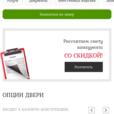
Услуги
Документы
Фото готовых изделий
Запи
Записаться на замер
Рассчитаем смету
конкурента
СО СКИДКОЙ!
Рассчитать
ОПЦИИ ДВЕРИ
ВХОДИТ В БАЗОВУЮ КОНСТРУКЦИЮ: