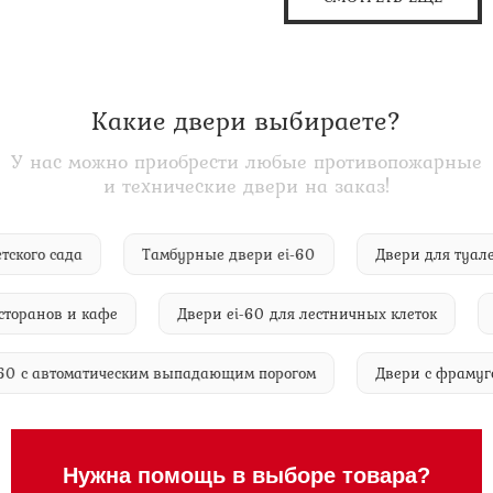
Какие двери выбираете?
У нас можно приобрести любые противопожарные
и технические двери на заказ!
я детского сада
Тамбурные двери ei-60
Двери для т
ранов и кафе
Двери ei-60 для лестничных клеток
Две
 ei-60 с автоматическим выпадающим порогом
Двери с фр
Нужна помощь в выборе товара?