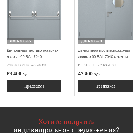
ДМП-200-65
ДПО-200-70
Двупольная противопожарная
Двупольная противопожарная
дверь ei60 RAL 7040
дверь ei60 RAL 7040 с круглым
Антипаника (две ручки)
стеклопакетом
Изготовление 48 часов
Изготовление 48 часов
63 400
43 400
руб.
руб.
Предзаказ
Предзаказ
Хотите получить
индивидуальное предложение?