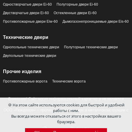
Одностворчатые двери Ei-60
Полуторные двери Ei-60
Двустворчатые двери Ei-60
Остекленные двери Ei-60
Противопожарные двери Eiw-60
Дымогазонепроницаемые двери Eis-60
Технические двери
Однопольные технические двери
Полуторные технические двери
Двупольные технические двери
Прочие изделия
Противопожарные ворота
Технические ворота
Внимание! Сайт носит информационный характер и не является
публичной офертой по ст. 437 Гражданского кодекса РФ.
🍪 На этом сайте используются cookies для быстрой и удобной
ООО «Пождвери» – противопожарные двери и металлоконструкции с
работы с ним.
завода-изготовителя, 2014-2026 гг.
Вы всегда можете отказаться от этого в настройках вашего
браузера.
Сделано в
Redmedia