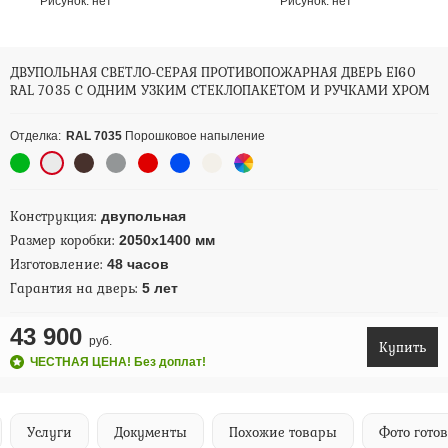
Рисунок:
нет
Рисунок:
нет
ДВУПОЛЬНАЯ СВЕТЛО-СЕРАЯ ПРОТИВОПОЖАРНАЯ ДВЕРЬ EI60
RAL 7035 С ОДНИМ УЗКИМ СТЕКЛОПАКЕТОМ И РУЧКАМИ ХРОМ
Отделка:
RAL 7035
Порошковое напыление
Конструкция:
двупольная
Размер коробки:
2050х1400 мм
Изготовление:
48 часов
Гарантия на дверь:
5 лет
43 900
руб.
Купить
ЧЕСТНАЯ ЦЕНА! Без доплат!
Услуги
Документы
Похожие товары
Фото гото