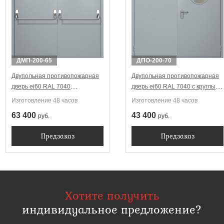
ДМП-200-65
ДПО-200-70
Двупольная противопожарная
Двупольная противопожарная
дверь ei60 RAL 7040
дверь ei60 RAL 7040 с круглым
Антипаника (две ручки)
стеклопакетом
Изготовление 48 часов
Изготовление 48 часов
63 400
43 400
руб.
руб.
Предзаказ
Предзаказ
Хотите получить
индивидуальное предложение?