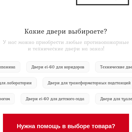
Какие двери выбираете?
У нас можно приобрести любые противопожарные
и технические двери на заказ!
 Антипаника
Двери ei-60 для коридоров
Технические
 лаборатории
Двери для трансформаторных подстанций
с порогом
Двери ei-60 для детского сада
Двери для т
Нужна помощь в выборе товара?