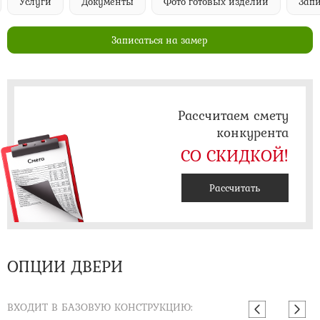
Услуги
Документы
Фото готовых изделий
Запи
Записаться на замер
Рассчитаем смету
конкурента
СО СКИДКОЙ!
Рассчитать
ОПЦИИ ДВЕРИ
ВХОДИТ В БАЗОВУЮ КОНСТРУКЦИЮ: