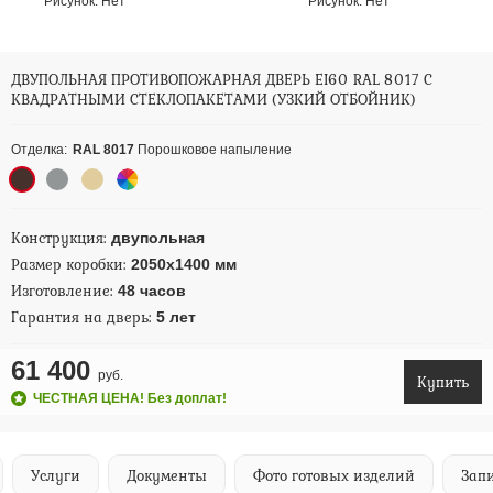
Рисунок:
Нет
Рисунок:
Нет
ДВУПОЛЬНАЯ ПРОТИВОПОЖАРНАЯ ДВЕРЬ EI60 RAL 8017 С
КВАДРАТНЫМИ СТЕКЛОПАКЕТАМИ (УЗКИЙ ОТБОЙНИК)
Отделка:
RAL 8017
Порошковое напыление
Конструкция:
двупольная
Размер коробки:
2050х1400 мм
Изготовление:
48 часов
Гарантия на дверь:
5 лет
61 400
руб.
Купить
ЧЕСТНАЯ ЦЕНА! Без доплат!
Услуги
Документы
Фото готовых изделий
Запи