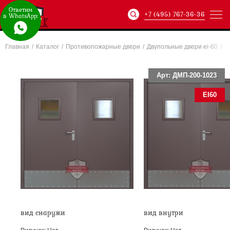
Ответим
+7 (495) 767-36-36
в WhatsApp:
Главная
/
Каталог
/
Противопожарные двери
/
Двупольные двери ei-60
/
Артикул:
ХХХ-xxx-
Арт: ДМП-200-1023
EI60
вид снаружи
вид внутри