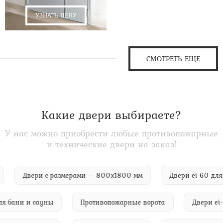
УЗНАТЬ ЦЕНУ
СМОТРЕТЬ ЕЩЕ
Какие двери выбираете?
У нас можно приобрести любые противопожарные
и технические двери на заказ!
лом
Двери с размерами — 800х1800 мм
Двери ei-60
бани и сауны
Противопожарные ворота
Двери ei-60 