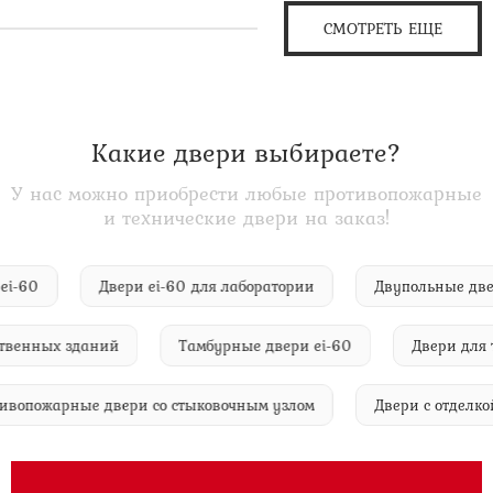
СМОТРЕТЬ ЕЩЕ
Какие двери выбираете?
У нас можно приобрести любые противопожарные
и технические двери на заказ!
ери ei-60
Двери ei-60 для лаборатории
Двупольные
нных зданий
Тамбурные двери ei-60
Двери для туал
Противопожарные двери со стыковочным узлом
Двери с отд