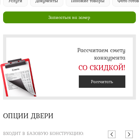
Услуги
Документы
Похожие товары
Фото гото
Записаться на замер
Рассчитаем смету
конкурента
СО СКИДКОЙ!
Рассчитать
ОПЦИИ ДВЕРИ
ВХОДИТ В БАЗОВУЮ КОНСТРУКЦИЮ: