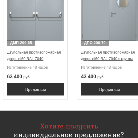
ДМП-200-65
ДПО-200-70
Двупольная противопожарная
Двупольная противопожарная
дверь ei60 RAL 7040
дверь ei60 RAL 7040 с круглым
Антипаника (две ручки)
стеклопакетом
Изготовление 48 часов
Изготовление 48 часов
63 400
43 400
руб.
руб.
Предзаказ
Предзаказ
Хотите получить
индивидуальное предложение?