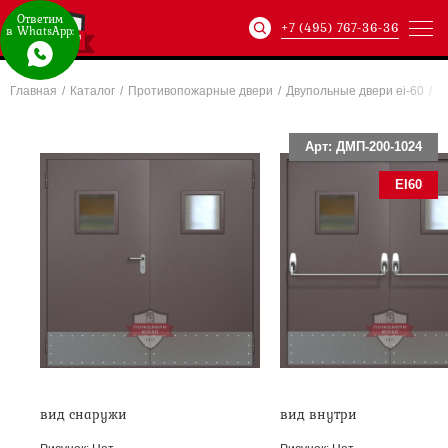
Ответим
+7 (495) 767-36-36
в WhatsApp:
Главная
/
Каталог
/
Противопожарные двери
/
Двупольные двери ei-60
/
Артикул:
ХХХ-xxx-
Арт: ДМП-200-1024
EI60
вид снаружи
вид внутри