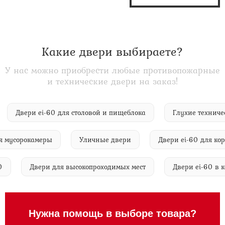
Какие двери выбираете?
У нас можно приобрести любые противопожарные
и технические двери на заказ!
и
Двери ei-60 для столовой и пищеблока
Глухие тех
усорокамеры
Уличные двери
Двери ei-60 для коридо
ei-60
Двери для высокопроходимых мест
Двери ei-6
Нужна помощь в выборе товара?