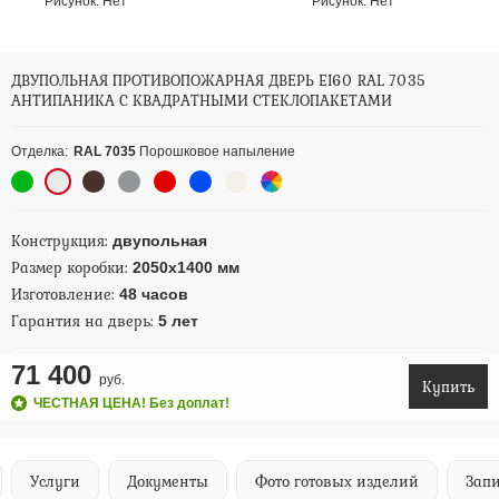
Рисунок:
Нет
Рисунок:
Нет
ДВУПОЛЬНАЯ ПРОТИВОПОЖАРНАЯ ДВЕРЬ EI60 RAL 7035
АНТИПАНИКА С КВАДРАТНЫМИ СТЕКЛОПАКЕТАМИ
Отделка:
RAL 7035
Порошковое напыление
Конструкция:
двупольная
Размер коробки:
2050х1400 мм
Изготовление:
48 часов
Гарантия на дверь:
5 лет
71 400
руб.
Купить
ЧЕСТНАЯ ЦЕНА! Без доплат!
Услуги
Документы
Фото готовых изделий
Запи