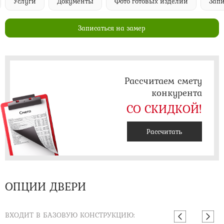
Услуги
Документы
Фото готовых изделий
Запи
Записаться на замер
Рассчитаем смету
конкурента
СО СКИДКОЙ!
Рассчитать
ОПЦИИ ДВЕРИ
ВХОДИТ В БАЗОВУЮ КОНСТРУКЦИЮ: