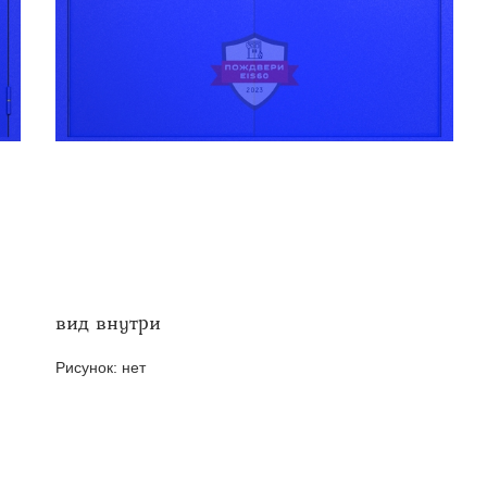
твенных помещений
стыковочным узлом
вид внутри
Рисунок:
нет