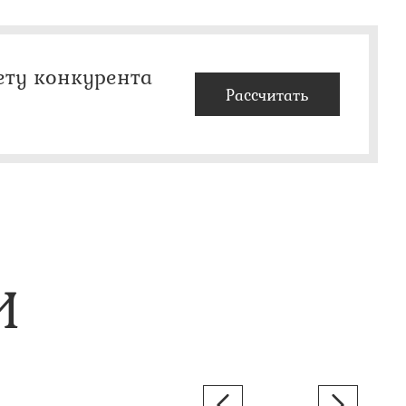
ету конкурента
Рассчитать
И