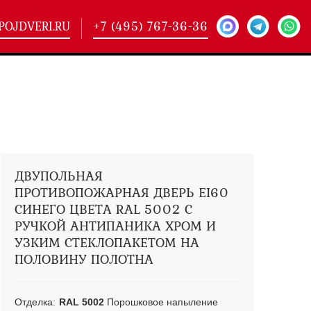
POJDVERI.RU
+7 (495) 767-36-36
-
425)
кие двери
(101)
ие двери
(146)
ие двери
(178)
ДВУПОЛЬНАЯ
ПРОТИВОПОЖАРНАЯ ДВЕРЬ EI60
СИНЕГО ЦВЕТА RAL 5002 С
РУЧКОЙ АНТИПАНИКА ХРОМ И
УЗКИМ СТЕКЛОПАКЕТОМ НА
ПОЛОВИНУ ПОЛОТНА
Отделка:
RAL 5002
Порошковое напыление