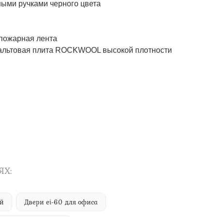
ми ручками черного цвета
ожарная лента
товая плита ROCKWOOL высокой плотности
ЯХ:
ий
Двери ei-60 для офиса