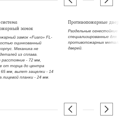
 система
Противопожарные дверные
ожарный замок
Раздельные огнестойкие двер
специализированные для
жарный замок «Fuaro» FL-
противопожарных металличе
ностью оцинкованный
дверей.
корпус. Механика не
деталей из сплава.
 расстояние - 72 мм,
е от торца до центра
 65 мм, вылет защелки - 14
 лицевой планки - 24 мм.