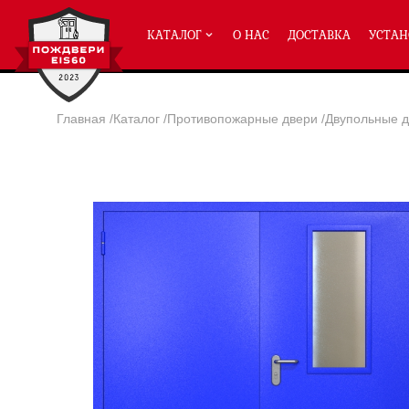
КАТАЛОГ
О НАС
ДОСТАВКА
УСТАН
Главная
/
Каталог
/
Противопожарные двери
/
Двупольные д
ПРОТИВОПОЖАРНЫЕ ДВЕРИ
Однопольные двери ei-60
(2
Полуторные двери ei-60
(204
Двупольные двери ei-60
(158
Глухие двери ei-60
Остекленные двери ei-60
Светопозрачные двери с мак
Двери с отделкой МДФ ei-60
Двери антипаника ei-60
Дымогазонепрницаемые двер
Двери ei-60 с отбойником
Двери ei-60 для медицинск