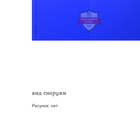
Двери ei-60 для производс
Противопожарные двери со 
вид снаружи
Рисунок:
нет