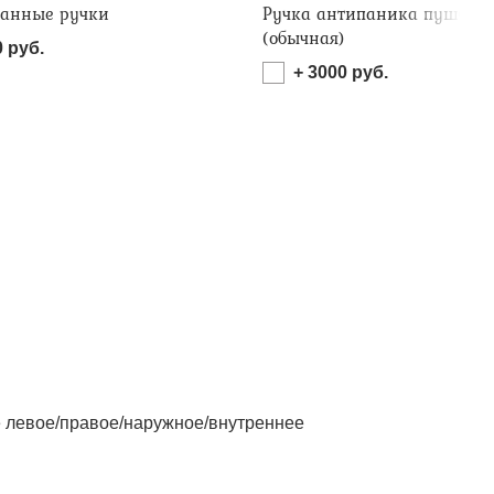
анные ручки
Ручка антипаника пушбар
(обычная)
0
руб.
+
3000
руб.
левое/правое/наружное/внутреннее