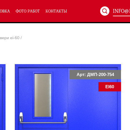
INFO@
ОВКА
ФОТО РАБОТ
КОНТАКТЫ
Артикул:
ХХХ-xxx
вери ei-60
/
ТЕХНИЧЕСКИЕ ДВЕРИ
(586)
(
Однопольные техничес
24)
Полуторные техническ
)
Двупольные техническ
)
Арт: ДМП-200-754
EI60
симальным остеклением eiw-60
и eis-60
их учреждений