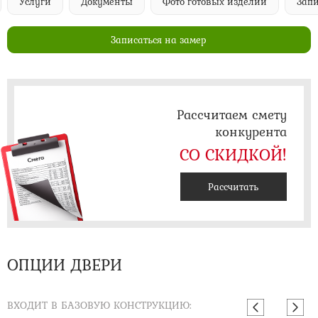
Услуги
Документы
Фото готовых изделий
Запи
Записаться на замер
Рассчитаем смету
конкурента
СО СКИДКОЙ!
Рассчитать
ОПЦИИ ДВЕРИ
ВХОДИТ В БАЗОВУЮ КОНСТРУКЦИЮ: