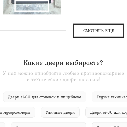
УЗНАТЬ ЦЕНУ
СМОТРЕТЬ ЕЩЕ
Какие двери выбираете?
У нас можно приобрести любые противопожарные
и технические двери на заказ!
и
Двери ei-60 для столовой и пищеблока
Глухие тех
усорокамеры
Уличные двери
Двери ei-60 для корид