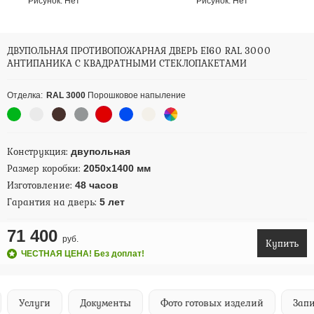
Рисунок:
Нет
Рисунок:
Нет
ДВУПОЛЬНАЯ ПРОТИВОПОЖАРНАЯ ДВЕРЬ EI60 RAL 3000
АНТИПАНИКА С КВАДРАТНЫМИ СТЕКЛОПАКЕТАМИ
Отделка:
RAL 3000
Порошковое напыление
Конструкция:
двупольная
Размер коробки:
2050х1400 мм
Изготовление:
48 часов
Гарантия на дверь:
5 лет
71 400
руб.
Купить
ЧЕСТНАЯ ЦЕНА! Без доплат!
Услуги
Документы
Фото готовых изделий
Запи