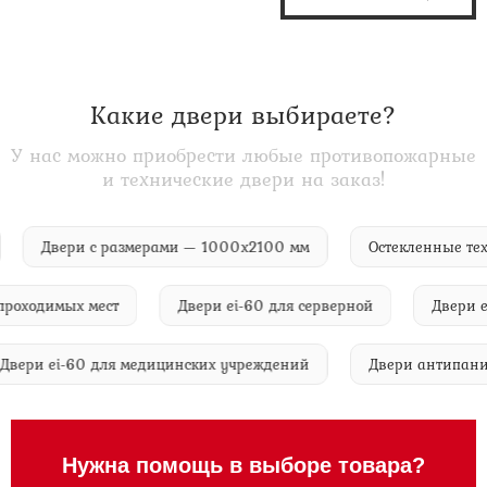
Какие двери выбираете?
У нас можно приобрести любые противопожарные
и технические двери на заказ!
ий
Двери с размерами — 1000х2100 мм
Остекленные
ходимых мест
Двери ei-60 для серверной
Двери ei-6
Двери ei-60 для медицинских учреждений
Двери антип
Нужна помощь в выборе товара?