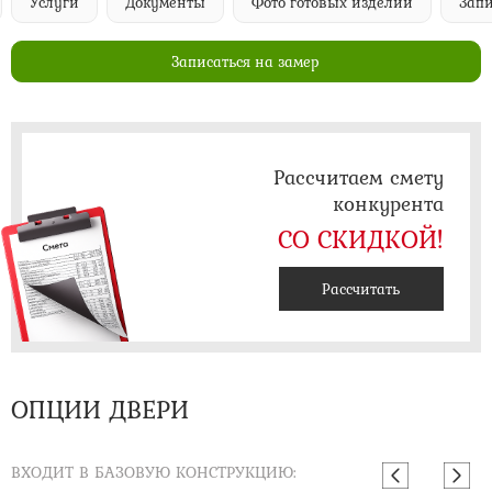
Услуги
Документы
Фото готовых изделий
Запи
Записаться на замер
Рассчитаем смету
конкурента
СО СКИДКОЙ!
Рассчитать
ОПЦИИ ДВЕРИ
ВХОДИТ В БАЗОВУЮ КОНСТРУКЦИЮ: