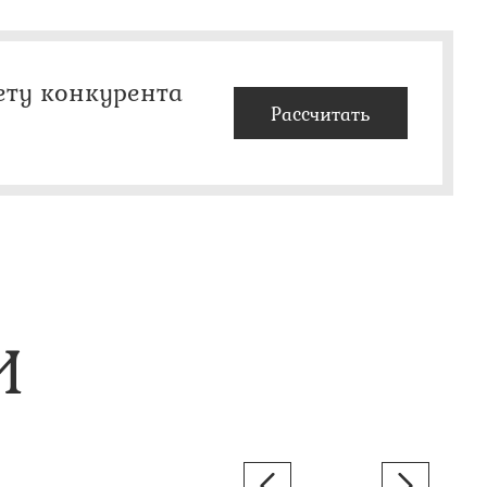
ету конкурента
Рассчитать
И