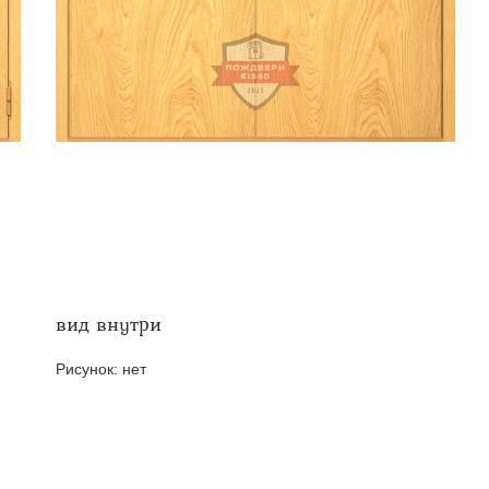
твенных помещений
стыковочным узлом
вид внутри
Рисунок:
нет