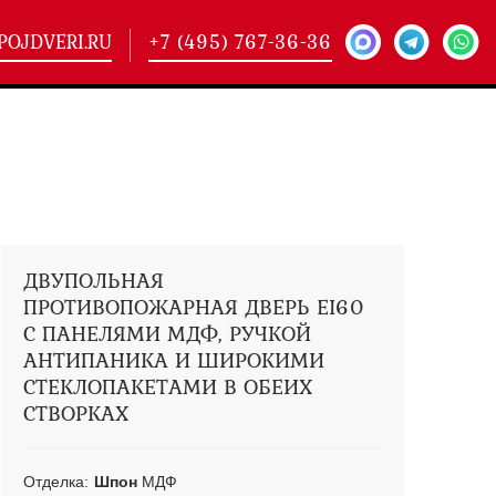
POJDVERI.RU
+7 (495) 767-36-36
-
425)
кие двери
(101)
ие двери
(146)
ие двери
(178)
ДВУПОЛЬНАЯ
ПРОТИВОПОЖАРНАЯ ДВЕРЬ EI60
С ПАНЕЛЯМИ МДФ, РУЧКОЙ
АНТИПАНИКА И ШИРОКИМИ
СТЕКЛОПАКЕТАМИ В ОБЕИХ
СТВОРКАХ
Отделка:
Шпон
МДФ