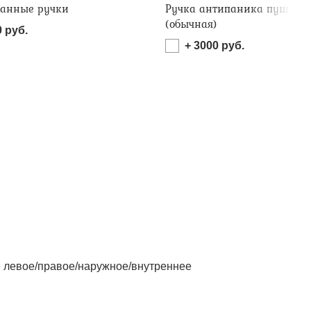
анные ручки
Ручка антипаника пушбар
(обычная)
0
руб.
+
3000
руб.
левое/правое/наружное/внутреннее