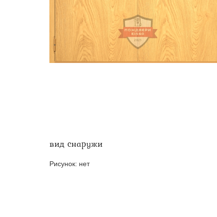
Двери ei-60 для производс
Противопожарные двери со 
вид снаружи
Рисунок:
нет