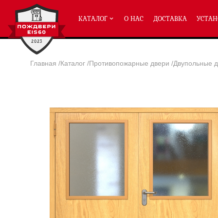
КАТАЛОГ
О НАС
ДОСТАВКА
УСТАН
Главная
/
Каталог
/
Противопожарные двери
/
Двупольные д
ПРОТИВОПОЖАРНЫЕ ДВЕРИ
Однопольные двери ei-60
(2
Полуторные двери ei-60
(204
Двупольные двери ei-60
(158
Глухие двери ei-60
Остекленные двери ei-60
Светопозрачные двери с мак
Двери с отделкой МДФ ei-60
Двери антипаника ei-60
Дымогазонепрницаемые двер
Двери ei-60 с отбойником
Двери ei-60 для медицинск