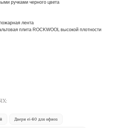
ми ручками черного цвета
ожарная лента
товая плита ROCKWOOL высокой плотности
ЯХ:
ий
Двери ei-60 для офиса