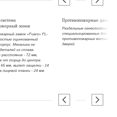
 система
Противопожарные дверные
ожарный замок
Раздельные огнестойкие двер
специализированные для
жарный замок «Fuaro» FL-
противопожарных металличе
ностью оцинкованный
дверей.
корпус. Механика не
деталей из сплава.
 расстояние - 72 мм,
е от торца до центра
 65 мм, вылет защелки - 14
 лицевой планки - 24 мм.