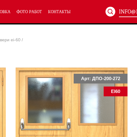
INFO@
ОВКА
ФОТО РАБОТ
КОНТАКТЫ
Артикул:
ХХХ-xxx
вери ei-60
/
ТЕХНИЧЕСКИЕ ДВЕРИ
(586)
(
Однопольные техничес
24)
Полуторные техническ
)
Двупольные техническ
)
Арт: ДПО-200-272
EI60
симальным остеклением eiw-60
и eis-60
их учреждений