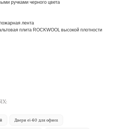
ми ручками черного цвета
ожарная лента
товая плита ROCKWOOL высокой плотности
ЯХ:
ий
Двери ei-60 для офиса