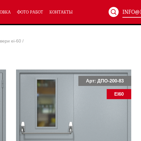
INFO@
ОВКА
ФОТО РАБОТ
КОНТАКТЫ
Артикул:
ХХХ-xxx
вери ei-60
/
ТЕХНИЧЕСКИЕ ДВЕРИ
(586)
(
Однопольные техничес
24)
Полуторные техническ
)
Двупольные техническ
)
Арт: ДПО-200-83
EI60
симальным остеклением eiw-60
и eis-60
их учреждений