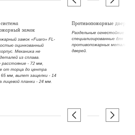
 система
Противопожарные дверные
ожарный замок
Раздельные огнестойкие двер
специализированные для
жарный замок «Fuaro» FL-
противопожарных металличе
ностью оцинкованный
дверей.
корпус. Механика не
деталей из сплава.
 расстояние - 72 мм,
е от торца до центра
 65 мм, вылет защелки - 14
 лицевой планки - 24 мм.