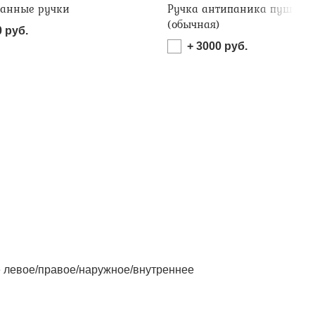
анные ручки
Ручка антипаника пушбар
(обычная)
0
руб.
+
3000
руб.
левое/правое/наружное/внутреннее