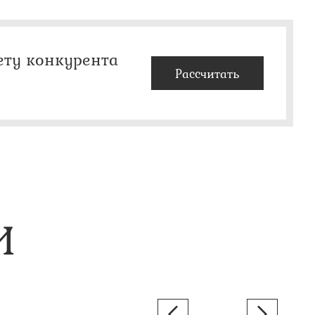
ету конкурента
Рассчитать
И