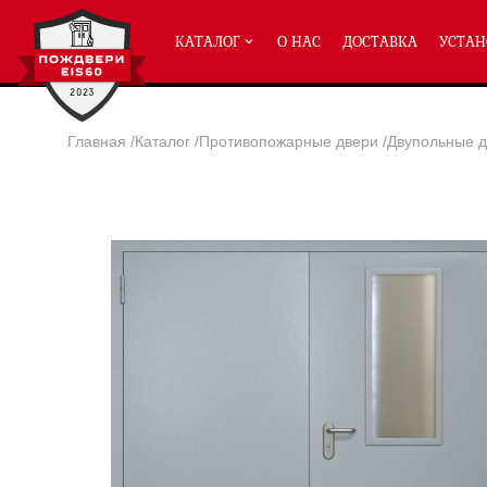
КАТАЛОГ
О НАС
ДОСТАВКА
УСТАН
Главная
/
Каталог
/
Противопожарные двери
/
Двупольные д
ПРОТИВОПОЖАРНЫЕ ДВЕРИ
Однопольные двери ei-60
(2
Полуторные двери ei-60
(204
Двупольные двери ei-60
(158
Глухие двери ei-60
Остекленные двери ei-60
Светопозрачные двери с мак
Двери с отделкой МДФ ei-60
Двери антипаника ei-60
Дымогазонепрницаемые двер
Двери ei-60 с отбойником
Двери ei-60 для медицинск