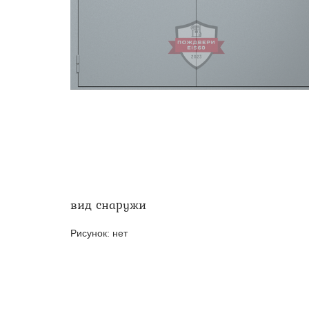
Двери ei-60 для производс
Противопожарные двери со 
вид снаружи
Рисунок:
нет