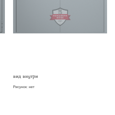
твенных помещений
стыковочным узлом
вид внутри
Рисунок:
нет