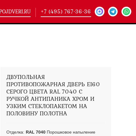
POJDVERI.RU
+7 (495) 767-36-36
-
425)
кие двери
(101)
ие двери
(146)
ие двери
(178)
ДВУПОЛЬНАЯ
ПРОТИВОПОЖАРНАЯ ДВЕРЬ EI60
СЕРОГО ЦВЕТА RAL 7040 С
РУЧКОЙ АНТИПАНИКА ХРОМ И
УЗКИМ СТЕКЛОПАКЕТОМ НА
ПОЛОВИНУ ПОЛОТНА
Отделка:
RAL 7040
Порошковое напыление