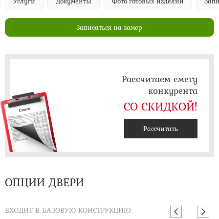
Услуги
Документы
Фото готовых изделий
Запи
Записаться на замер
Рассчитаем смету
конкурента
СО СКИДКОЙ!
Рассчитать
ОПЦИИ ДВЕРИ
ВХОДИТ В БАЗОВУЮ КОНСТРУКЦИЮ: