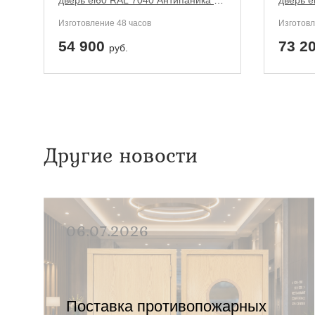
дверь ei60 RAL 7040 Антипаника с
дверь e
круглыми стеклопакетами
максим
Изготовление 48 часов
Изготовл
ручки)
54 900
73 2
руб.
Другие новости
06.07.2026
Поставка противопожарных