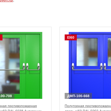
dveri.ru/
.
EI60
00-708
ДМП-100-668
рная противопожарная
Полуторная противопожарн