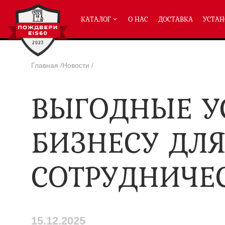
КАТАЛОГ
О НАС
ДОСТАВКА
УСТАН
Главная
/
Новости
/
ПРОТИВОПОЖАРНЫЕ ДВЕРИ
ВЫГОДНЫЕ У
Однопольные двери ei-60
(2
Полуторные двери ei-60
(204
Двупольные двери ei-60
(158
БИЗНЕСУ ДЛ
Глухие двери ei-60
Остекленные двери ei-60
СОТРУДНИЧЕ
Светопозрачные двери с мак
Двери с отделкой МДФ ei-60
Двери антипаника ei-60
Дымогазонепрницаемые двер
Двери ei-60 с отбойником
Двери ei-60 для медицинск
15.12.2025