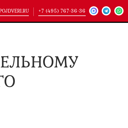
POJDVERI.RU
+7 (495) 767-36-36
-
425)
ТЕЛЬНОМУ
кие двери
(101)
ие двери
(146)
ие двери
(178)
ГО