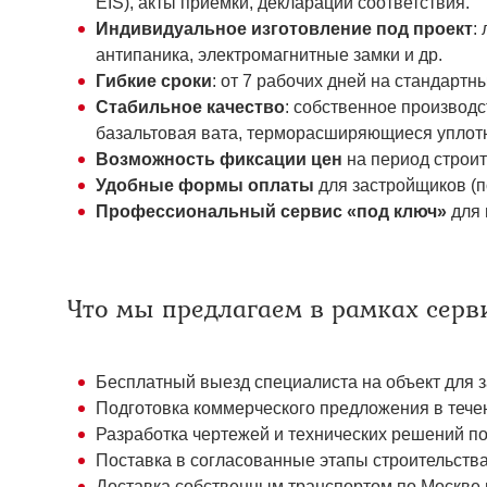
EIS), акты приёмки, декларации соответствия.
Индивидуальное изготовление под проект
:
антипаника, электромагнитные замки и др.
Гибкие сроки
: от 7 рабочих дней на стандартн
Стабильное качество
: собственное производ
базальтовая вата, терморасширяющиеся уплотн
Возможность фиксации цен
на период строит
Удобные формы оплаты
для застройщиков (п
Профессиональный сервис «под ключ»
для 
Что мы предлагаем в рамках серв
Бесплатный выезд специалиста на объект для з
Подготовка коммерческого предложения в течен
Разработка чертежей и технических решений по
Поставка в согласованные этапы строительства 
Доставка собственным транспортом по Москве 