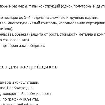
 любые размеры, типы конструкций (одно-, полуторные, дву
ые позиции до 3–4 недель на сложные и крупные партии.
ство, многоступенчатый контроль, использование сертифиц
ители).
ельства объекта (защита от роста стоимости металла и ком
о согласованию).
партнёров-застройщиков.
иса для застройщиков
амера и консультации.
ие 1 рабочего дня.
д конкретный проём и проект.
(по графику объекта).
и Московской области.