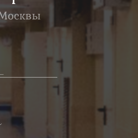
 Москвы
х
.