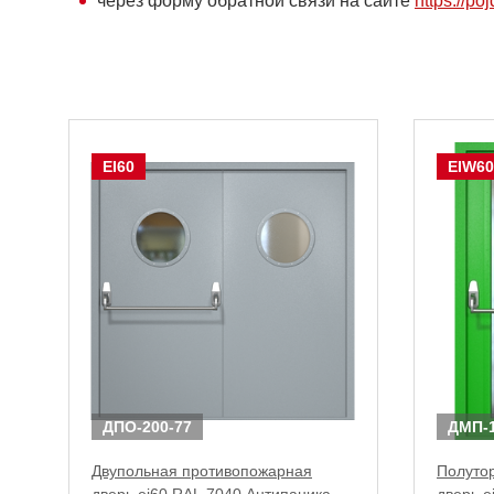
через форму обратной связи на сайте
https://poj
EI60
EIW60
ДПО-200-77
ДМП-1
Двупольная противопожарная
Полуто