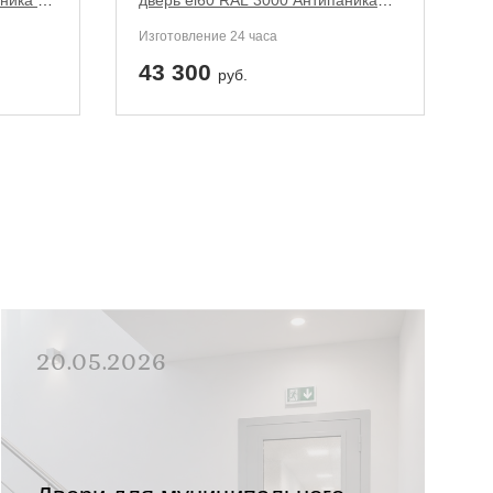
ника с
дверь ei60 RAL 3000 Антипаника
две
(узкий отбойник 4 шт)
Изготовление 24 часа
43 300
руб.
20.05.2026