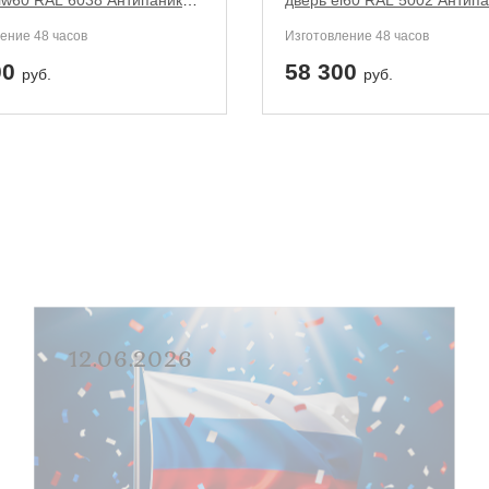
iw60 RAL 6038 Антипаника с
дверь ei60 RAL 5002 Антипа
альным остеклением (две
широкими стеклопакетами (
ение 48 часов
Изготовление 48 часов
ручки)
00
58 300
руб.
руб.
12.06.2026