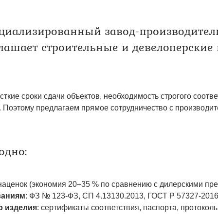
твенных помещений
стыковочным узлом
циализированный завод-производител
ашает строительные и девелоперские 
кие сроки сдачи объектов, необходимость строгого соотв
. Поэтому предлагаем прямое сотрудничество с производит
одно:
наценок (экономия 20–35 % по сравнению с дилерскими пр
ваниям
: ФЗ № 123-ФЗ, СП 4.13130.2013, ГОСТ Р 57327-2016
о изделия
: сертификаты соответствия, паспорта, протоколы и