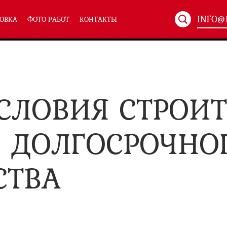
INFO@
ОВКА
ФОТО РАБОТ
КОНТАКТЫ
Артикул:
ХХХ-xxx
ТЕХНИЧЕСКИЕ ДВЕРИ
(586)
(
СЛОВИЯ СТРОИ
Однопольные техничес
24)
Полуторные техническ
)
Двупольные техническ
)
Я ДОЛГОСРОЧНО
СТВА
симальным остеклением eiw-60
и eis-60
их учреждений