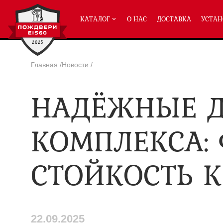
КАТАЛОГ
О НАС
ДОСТАВКА
УСТАН
Главная
/
Новости
/
ПРОТИВОПОЖАРНЫЕ ДВЕРИ
НАДЁЖНЫЕ Д
Однопольные двери ei-60
(2
Полуторные двери ei-60
(204
Двупольные двери ei-60
(158
КОМПЛЕКСА:
Глухие двери ei-60
Остекленные двери ei-60
СТОЙКОСТЬ К
Светопозрачные двери с мак
Двери с отделкой МДФ ei-60
Двери антипаника ei-60
Дымогазонепрницаемые двер
Двери ei-60 с отбойником
Двери ei-60 для медицинск
22.09.2025