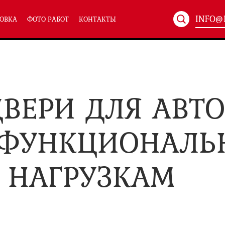
INFO@
ОВКА
ФОТО РАБОТ
КОНТАКТЫ
Артикул:
ХХХ-xxx
ТЕХНИЧЕСКИЕ ДВЕРИ
(586)
(
ВЕРИ ДЛЯ АВТ
Однопольные техничес
24)
Полуторные техническ
)
Двупольные техническ
)
 ФУНКЦИОНАЛЬ
 НАГРУЗКАМ
симальным остеклением eiw-60
и eis-60
их учреждений