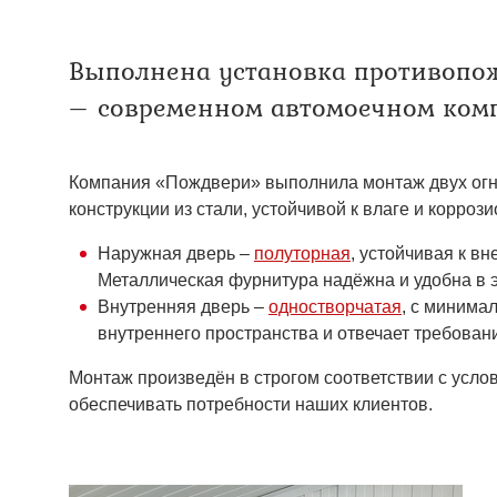
Двери ei-60 для производс
Противопожарные двери со 
Выполнена установка противопо
– современном автомоечном комп
Компания «Пождвери» выполнила монтаж двух огне
конструкции из стали, устойчивой к влаге и корро
Наружная дверь –
полуторная
, устойчивая к в
Металлическая фурнитура надёжна и удобна в 
Внутренняя дверь –
одностворчатая
, с минима
внутреннего пространства и отвечает требован
Монтаж произведён в строгом соответствии с усло
обеспечивать потребности наших клиентов.