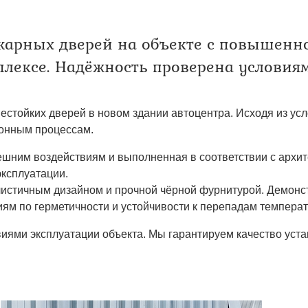
твенных помещений
стыковочным узлом
жарных дверей на объекте с повышенн
лексе. Надёжность проверена условиям
стойких дверей в новом здании автоцентра. Исходя из ус
зионным процессам.
нешним воздействиям и выполненная в соответствии с архи
эксплуатации.
листичным дизайном и прочной чёрной фурнитурой. Демонс
иям по герметичности и устойчивости к перепадам темпера
виями эксплуатации объекта. Мы гарантируем качество ус