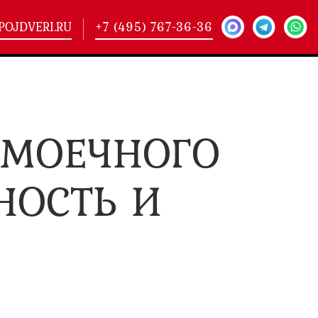
POJDVERI.RU
+7 (495) 767-36-36
-
425)
ОМОЕЧНОГО
кие двери
(101)
ие двери
(146)
ие двери
(178)
НОСТЬ И