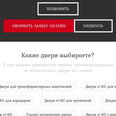
ПОЗВОНИТЬ
ОФОРМИТЬ ЗАЯВКУ ОНЛАЙН
НАПИСАТЬ
Какие двери выбираете?
У нас можно приобрести любые противопожарные
и технические двери на заказ!
Двери для трансформаторных подстанций
Двери ei-60 дл
0 для коридоров
Двери ei-60 для прачечной
Двери e
ри ei-60
Глухие технические двери
Двери ei-60 с