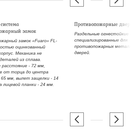
 система
Противопожарные дверные
ожарный замок
Раздельные огнестойкие двер
специализированные для
жарный замок «Fuaro» FL-
противопожарных металличе
ностью оцинкованный
дверей.
корпус. Механика не
деталей из сплава.
 расстояние - 72 мм,
е от торца до центра
 65 мм, вылет защелки - 14
 лицевой планки - 24 мм.