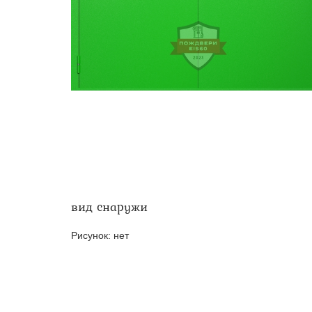
Двери ei-60 для производс
Противопожарные двери со 
вид снаружи
Рисунок:
нет