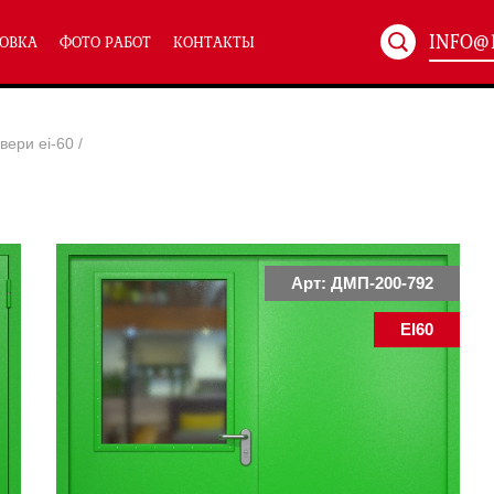
INFO@
ОВКА
ФОТО РАБОТ
КОНТАКТЫ
Артикул:
ХХХ-xxx
вери ei-60
/
ТЕХНИЧЕСКИЕ ДВЕРИ
(586)
(
Однопольные техничес
24)
Полуторные техническ
)
Двупольные техническ
)
Арт: ДМП-200-792
EI60
симальным остеклением eiw-60
и eis-60
их учреждений