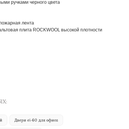
ми ручками черного цвета
ожарная лента
товая плита ROCKWOOL высокой плотности
ЯХ:
ий
Двери ei-60 для офиса