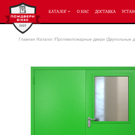
КАТАЛОГ
О НАС
ДОСТАВКА
УСТАН
Главная
/
Каталог
/
Противопожарные двери
/
Двупольные д
ПРОТИВОПОЖАРНЫЕ ДВЕРИ
Однопольные двери ei-60
(2
Полуторные двери ei-60
(204
Двупольные двери ei-60
(158
Глухие двери ei-60
Остекленные двери ei-60
Светопозрачные двери с мак
Двери с отделкой МДФ ei-60
Двери антипаника ei-60
Дымогазонепрницаемые двер
Двери ei-60 с отбойником
Двери ei-60 для медицинск