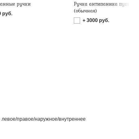
анные ручки
Ручка антипаника пушбар
(обычная)
0
руб.
+
3000
руб.
левое/правое/наружное/внутреннее