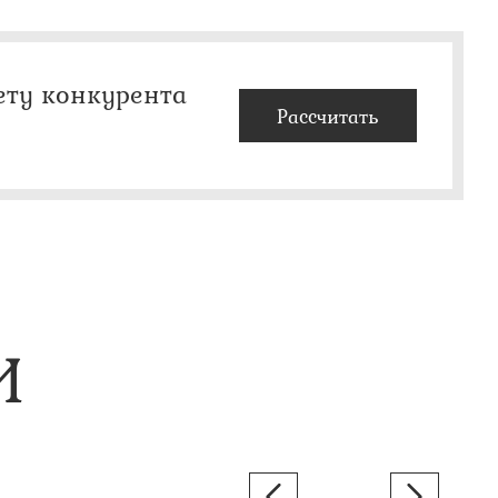
ету конкурента
Рассчитать
И