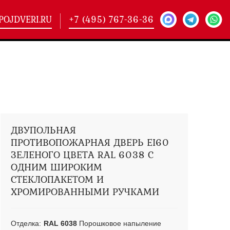
POJDVERI.RU
+7 (495) 767-36-36
-
425)
кие двери
(101)
ие двери
(146)
ие двери
(178)
ДВУПОЛЬНАЯ
ПРОТИВОПОЖАРНАЯ ДВЕРЬ EI60
ЗЕЛЕНОГО ЦВЕТА RAL 6038 С
ОДНИМ ШИРОКИМ
СТЕКЛОПАКЕТОМ И
ХРОМИРОВАННЫМИ РУЧКАМИ
Отделка:
RAL 6038
Порошковое напыление